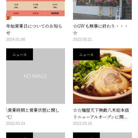
年始営業日についてのお知ら
☆GWも無事に終わり・・・
せ
☆
2024.01.06
2022.05.21
ニュース
ニュース
\営業時間と営業状態に関し
☆☆麺屋天下無敵八木総本店
て/
リニューアルオープンに関...
2022.03.24
2022.03.15